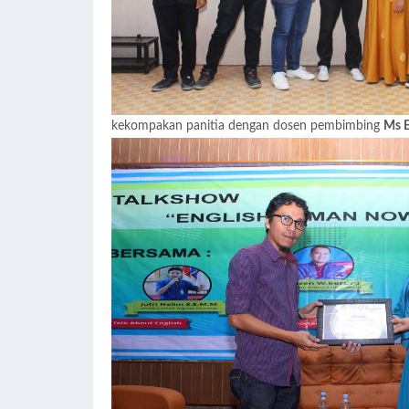
kekompakan panitia dengan dosen pembimbing
Ms E