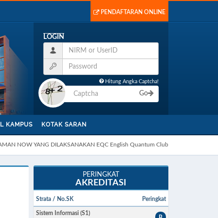
PENDAFTARAN ONLINE
LOGIN
Hitung Angka Captcha!
Go
L KAMPUS
KOTAK SARAN
MAN NOW YANG DILAKSANAKAN EQC English Quantum Club
PERINGKAT
AKREDITASI
Strata / No.SK
Peringkat
Sistem Informasi (S1)
B