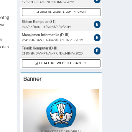
12/SK/DE/LAM-INFOKOM/IV/2022
LIHAT KE WEBSITE LAM-INFOKOM
entng
Sistem Komputer (S1)
B
nya
976/SK/BAN-PT/Akred/S/IV/2019
n
Manajemen Informatika (D-III)
B
a
2641/SK/BAN-PT/Akred/Dipl-III/VIII/2019
n dan
Teknik Komputer (D-III)
B
2110/SK/BAN-PT/Ak-PPJ/Dipl-III/IV/2020
LIHAT KE WEBSITE BAN-PT
Banner