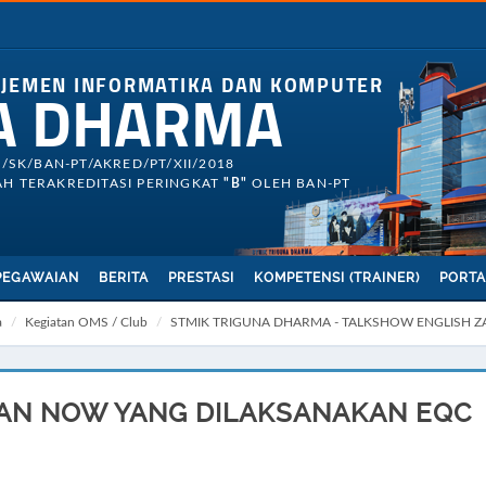
AJEMEN INFORMATIKA DAN KOMPUTER
A DHARMA
3/SK/BAN-PT/AKRED/PT/XII/2018
H TERAKREDITASI PERINGKAT
"B"
OLEH BAN-PT
PEGAWAIAN
BERITA
PRESTASI
KOMPETENSI (TRAINER)
PORTA
a
Kegiatan OMS / Club
STMIK TRIGUNA DHARMA - TALKSHOW ENGLISH ZA
AN NOW YANG DILAKSANAKAN EQC