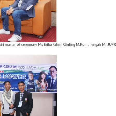
kiri master of ceremony
Ms Erika Fahmi Ginting M.Kom ,
Tengah
Mr JUFR