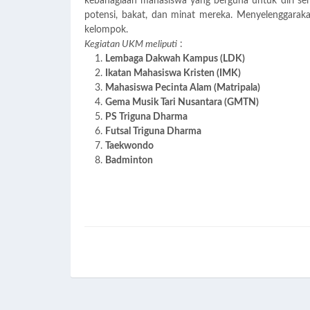
kebahagiaan mahasiswa yang berguna untuk diri sen
potensi, bakat, dan minat mereka. Menyelenggarak
kelompok.
Kegiatan UKM meliputi
:
Lembaga Dakwah Kampus (LDK)
Ikatan Mahasiswa Kristen (IMK)
Mahasiswa Pecinta Alam (Matripala)
Gema Musik Tari Nusantara (GMTN)
PS Triguna Dharma
Futsal Triguna Dharma
Taekwondo
Badminton