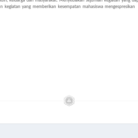
diri, keluarga dan masyarakat. Menyediakan sejumlah kegiatan yang dap
an kegiatan yang memberikan kesempatan mahasiswa mengespresikan di