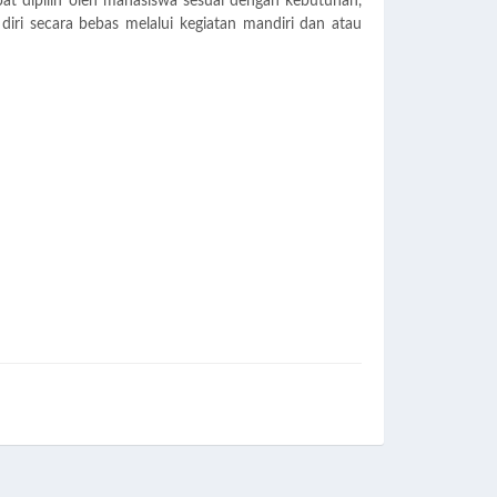
at dipilih oleh mahasiswa sesuai dengan kebutuhan,
ri secara bebas melalui kegiatan mandiri dan atau