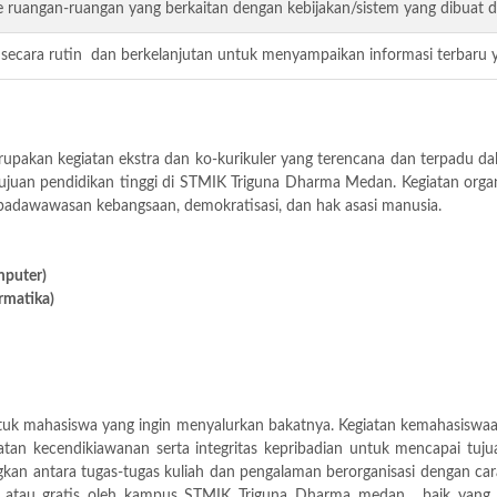
 ruangan-ruangan yang berkaitan dengan kebijakan/sistem yang dibuat d
 secara rutin dan berkelanjutan untuk menyampaikan informasi terbaru 
upakan kegiatan ekstra dan ko-kurikuler yang terencana dan terpadu 
tujuan pendidikan tinggi di STMIK Triguna Dharma Medan. Kegiatan or
adawawasan kebangsaan, demokratisasi, dan hak asasi manusia.
puter)
matika)
ntuk mahasiswa yang ingin menyalurkan bakatnya. Kegiatan kemahasisw
an kecendikiawanan serta integritas kepribadian untuk mencapai tuju
n antara tugas-tugas kuliah dan pengalaman berorganisasi dengan c
 atau gratis oleh kampus STMIK Triguna Dharma medan. baik yang b