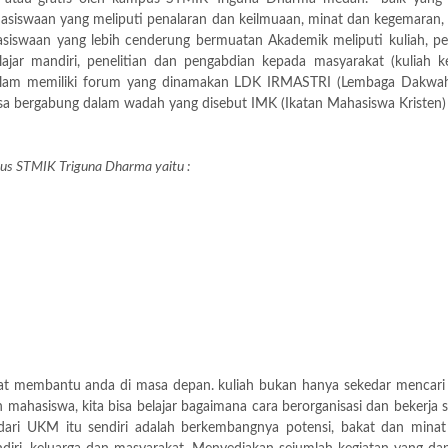
hasiswaan yang meliputi penalaran dan keilmuaan, minat dan kegemaran,
siswaan yang lebih cenderung bermuatan Akademik meliputi kuliah, pert
elajar mandiri, penelitian dan pengabdian kepada masyarakat (kuliah 
Islam memiliki forum yang dinamakan LDK IRMASTRI (Lembaga Dakwah
a bergabung dalam wadah yang disebut IMK (Ikatan Mahasiswa Kristen) 
us STMIK Triguna Dharma yaitu :
at membantu anda di masa depan. kuliah bukan hanya sekedar mencari il
mahasiswa, kita bisa belajar bagaimana cara berorganisasi dan bekerja sa
 dari UKM itu sendiri adalah berkembangnya potensi, bakat dan mina