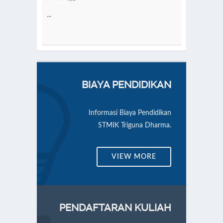
t adalah
...
Telah dil
kukan oleh
Nota Kese
Jurnal :...
13 Septem
Dharma den
BIAYA PENDIDIKAN
Informasi Biaya Pendidikan
STMIK Triguna Dharma.
VIEW MORE
PENDAFTARAN KULIAH