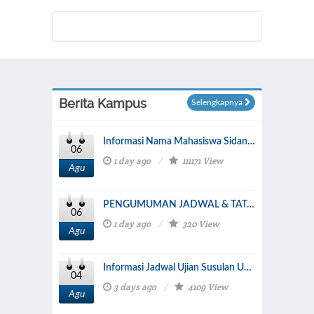
Berita Kampus
Selengkapnya
Informasi Nama Mahasiswa Sidang 08 Agustus 2026
06
1 day ago
111171 View
Agu
PENGUMUMAN JADWAL & TATA TERTIB KOLOKIUM TAHAP 29 TA. 2025/2026
06
1 day ago
320 View
Agu
Informasi Jadwal Ujian Susulan UAS Semester 2, Agustus 2026
04
3 days ago
4109 View
Agu