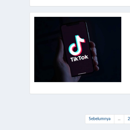
Sebelumnya
...
2