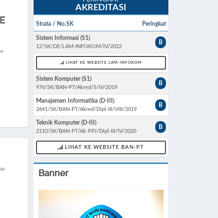
AKREDITASI
E
Strata / No.SK
Peringkat
Sistem Informasi (S1)
B
12/SK/DE/LAM-INFOKOM/IV/2022
w
LIHAT KE WEBSITE LAM-INFOKOM
Sistem Komputer (S1)
B
976/SK/BAN-PT/Akred/S/IV/2019
Manajemen Informatika (D-III)
B
2641/SK/BAN-PT/Akred/Dipl-III/VIII/2019
Teknik Komputer (D-III)
B
2110/SK/BAN-PT/Ak-PPJ/Dipl-III/IV/2020
LIHAT KE WEBSITE BAN-PT
ew
Banner