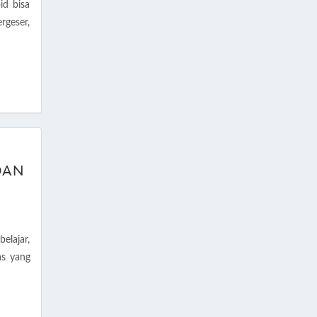
id bisa
ergeser,
DAN
lajar,
as yang