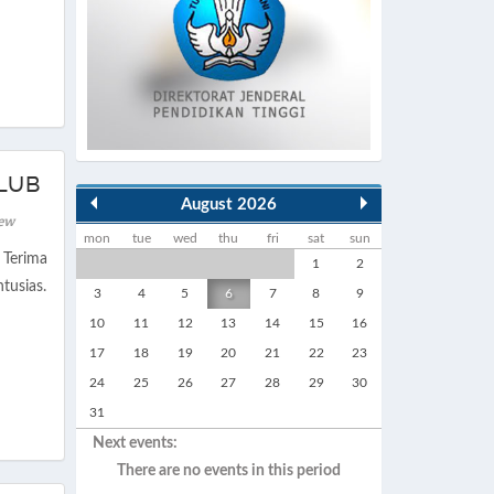
LUB
August 2026
iew
mon
tue
wed
thu
fri
sat
sun
 Terima
1
2
tusias.
3
4
5
6
7
8
9
10
11
12
13
14
15
16
17
18
19
20
21
22
23
24
25
26
27
28
29
30
31
Next events:
There are no events in this period