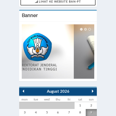
LIHAT KE WEBSITE BAN-PT
Banner
August 2026
mon
tue
wed
thu
fri
sat
sun
1
2
3
4
5
6
7
8
9